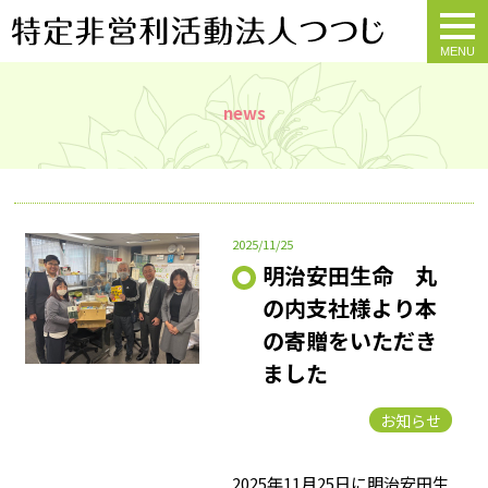
togg
navi
news
2025/11/25
明治安田生命 丸
の内支社様より本
の寄贈をいただき
ました
お知らせ
2025年11月25日に明治安田生